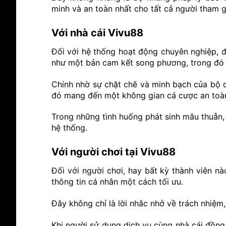
minh và an toàn nhất cho tất cả người tham g
Với nhà cái Vivu88
Đối với hệ thống hoạt động chuyên nghiệp, đ
như một bản cam kết song phương, trong đó c
Chính nhờ sự chặt chẽ và minh bạch của bộ qu
đó mang đến một không gian cá cược an toàn
Trong những tình huống phát sinh mâu thuẫn, 
hệ thống.
Với người chơi tại Vivu88
Đối với người chơi, hay bất kỳ thành viên nà
thông tin cá nhân một cách tối ưu.
Đây không chỉ là lời nhắc nhở về trách nhiệm
Khi người sử dụng dịch vụ cùng nhà cái đồng