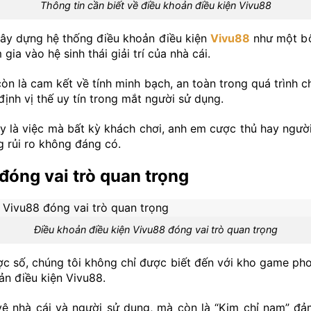
Thông tin cần biết về điều khoản điều kiện Vivu88
xây dựng hệ thống điều khoản điều kiện
Vivu88
như một bộ
ia vào hệ sinh thái giải trí của nhà cái.
òn là cam kết về tính minh bạch, an toàn trong quá trình 
ịnh vị thế uy tín trong mắt người sử dụng.
y là việc mà bất kỳ khách chơi, anh em cược thủ hay ngườ
ng rủi ro không đáng có.
đóng vai trò quan trọng
Điều khoản điều kiện Vivu88 đóng vai trò quan trọng
ược số, chúng tôi không chỉ được biết đến với kho game p
ản điều kiện Vivu88.
vệ nhà cái và người sử dụng, mà còn là “Kim chỉ nam” đ