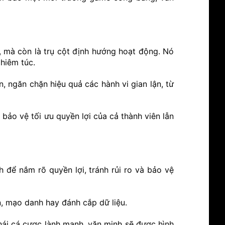
, mà còn là trụ cột định hướng hoạt động. Nó
hiêm túc.
, ngăn chặn hiệu quả các hành vi gian lận, từ
bảo vệ tối ưu quyền lợi của cả thành viên lẫn
h để nắm rõ quyền lợi, tránh rủi ro và bảo vệ
n, mạo danh hay đánh cắp dữ liệu.
hái cá cược lành mạnh, văn minh sẽ được hình