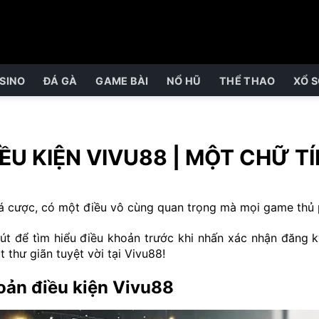
SINO
ĐÁ GÀ
GAME BÀI
NỔ HŨ
THỂ THAO
XỔ 
ỀU KIỆN VIVU88 | MỘT CHỮ TÍ
cá cược, có một điều vô cùng quan trọng mà mọi game thủ p
 để tìm hiểu điều khoản trước khi nhấn xác nhận đăng ký
thư giãn tuyệt vời tại Vivu88!
hoản điều kiện Vivu88