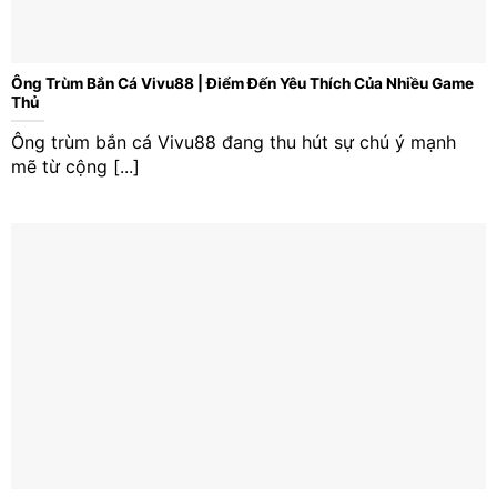
Ông Trùm Bắn Cá Vivu88 | Điểm Đến Yêu Thích Của Nhiều Game
Thủ
Ông trùm bắn cá Vivu88 đang thu hút sự chú ý mạnh
mẽ từ cộng [...]