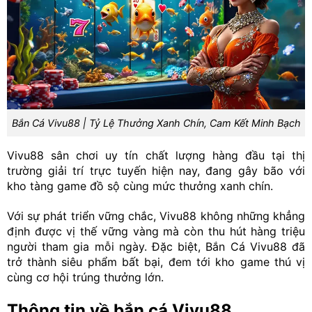
Bắn Cá Vivu88 | Tỷ Lệ Thưởng Xanh Chín, Cam Kết Minh Bạch
Vivu88 sân chơi uy tín chất lượng hàng đầu tại thị
trường giải trí trực tuyến hiện nay, đang gây bão với
kho tàng game đồ sộ cùng mức thưởng xanh chín.
Với sự phát triển vững chắc, Vivu88 không những khẳng
định được vị thế vững vàng mà còn thu hút hàng triệu
người tham gia mỗi ngày. Đặc biệt, Bắn Cá Vivu88 đã
trở thành siêu phẩm bất bại, đem tới kho game thú vị
cùng cơ hội trúng thưởng lớn.
Thông tin về bắn cá Vivu88