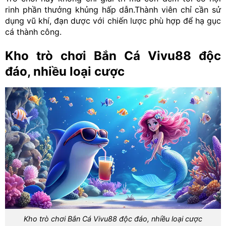
rinh phần thưởng khủng hấp dẫn.Thành viên chỉ cần sử
dụng vũ khí, đạn dược với chiến lược phù hợp để hạ gục
cá thành công.
Kho trò chơi Bắn Cá Vivu88 độc
đáo, nhiều loại cược
Kho trò chơi Bắn Cá Vivu88 độc đáo, nhiều loại cược