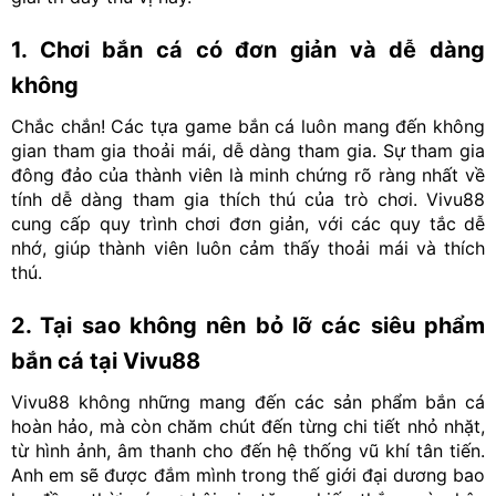
1. Chơi bắn cá có đơn giản và dễ dàng
không
Chắc chắn! Các tựa game bắn cá luôn mang đến không
gian tham gia thoải mái, dễ dàng tham gia. Sự tham gia
đông đảo của thành viên là minh chứng rõ ràng nhất về
tính dễ dàng tham gia thích thú của trò chơi. Vivu88
cung cấp quy trình chơi đơn giản, với các quy tắc dễ
nhớ, giúp thành viên luôn cảm thấy thoải mái và thích
thú.
2. Tại sao không nên bỏ lỡ các siêu phẩm
bắn cá tại Vivu88
Vivu88 không những mang đến các sản phẩm bắn cá
hoàn hảo, mà còn chăm chút đến từng chi tiết nhỏ nhặt,
từ hình ảnh, âm thanh cho đến hệ thống vũ khí tân tiến.
Anh em sẽ được đắm mình trong thế giới đại dương bao