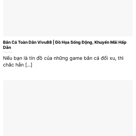
Bắn Cá Toàn Dân Vivu88 | Đồ Họa Sống Động, Khuyến Mãi Hấp
Dẫn
Nếu bạn là tín đồ của những game bắn cá đổi xu, thì
chắc hẳn [...]