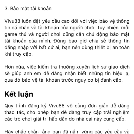
3. Bảo mật tài khoản
Vivu88 luôn đặt yêu cầu cao đối với việc bảo vệ thông
tin cá nhân và tài khoản của người chơi. Tuy nhiên, mỗi
game thủ và người chơi cũng cần chủ động bảo mật
tài khoản của mình. Đừng bao giờ chia sẻ thông tin
đăng nhập với bất cứ ai, bạn nên dùng thiết bị an toàn
khi truy cập.
Hơn nữa, việc kiểm tra thường xuyên lịch sử giao dịch
sẽ giúp anh em dễ dàng nhận biết những tín hiệu lạ,
qua đó bảo vệ tài khoản trước nguy cơ bị đánh cắp.
Kết luận
Quy trình đăng ký Vivu88 vô cùng đơn giản dễ dàng
thao tác, cho phép bạn dễ dàng truy cập trải nghiệm
các trò chơi giải trí hấp dẫn do nhà cái này cung cấp.
Hãy chắc chắn rằng bạn đã nắm vững các yêu cầu và