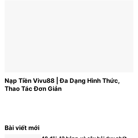
Nạp Tiền Vivu88 | Đa Dạng Hình Thức,
Thao Tác Đơn Giản
Bài viết mới