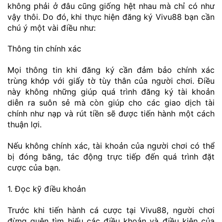
không phải ở đâu cũng giống hệt nhau mà chỉ có như
vậy thôi. Do đó, khi thực hiện đăng ký Vivu88 bạn cần
chú ý một vài điều như:
Thông tin chính xác
Mọi thông tin khi đăng ký cần đảm bảo chính xác
trùng khớp với giấy tờ tùy thân của người chơi. Điều
này không những giúp quá trình đăng ký tài khoản
diễn ra suôn sẻ mà còn giúp cho các giao dịch tài
chính như nạp và rút tiền sẽ được tiến hành một cách
thuận lợi.
Nếu không chính xác, tài khoản của người chơi có thể
bị đóng băng, tác động trực tiếp đến quá trình đặt
cược của bạn.
1. Đọc kỹ điều khoản
Trước khi tiến hành cá cược tại Vivu88, người chơi
đừng quên tìm hiểu các điều khoản và điều kiện của