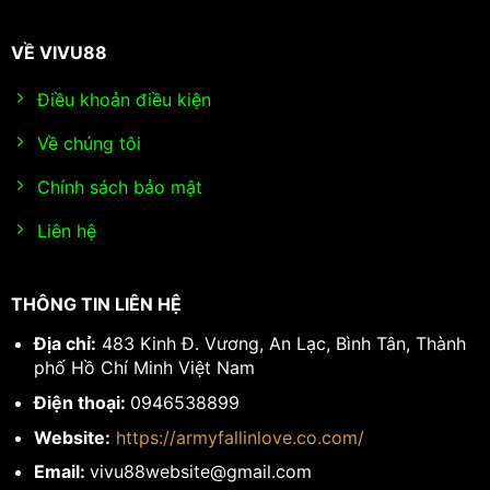
VỀ VIVU88
Điều khoản điều kiện
Về chúng tôi
Chính sách bảo mật
Liên hệ
THÔNG TIN LIÊN HỆ
Địa chỉ:
483 Kinh Đ. Vương, An Lạc, Bình Tân, Thành
phố Hồ Chí Minh Việt Nam
Điện thoại:
0946538899
Website:
https://armyfallinlove.co.com/
Email:
vivu88website@gmail.com