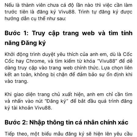
Nếu là thành viên chưa cá độ lần nào thì việc cần làm
trước tiên là đăng ký Vivu88. Trình tự đăng ký được
hướng dẫn cụ thể như sau:
Bước 1: Truy cập trang web và tìm tính
năng Đăng ký
Khởi động trình duyệt yêu thích của anh em, dù là Cốc
Cốc hay Chrome, và tìm kiếm từ khóa “Vivu88” để dễ
dàng truy cập vào trang web chính thức. Lựa chọn liên
kết an toàn, không bị chặn để đảm bảo sự ổn định khi
vào trang.
Khi giao diện trang chủ xuất hiện, anh em chỉ cần tìm
và nhấn vào nút “Đăng ký” để bắt đầu quá trình đăng
ký tài khoản Vivu88.
Bước 2: Nhập thông tin cá nhân chính xác
Tiếp theo, một biểu mẫu đăng ký sẽ hiện lên yêu cầu