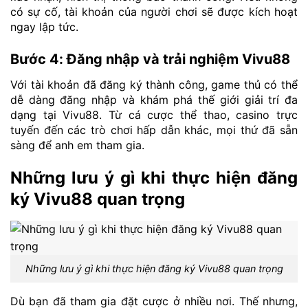
có sự cố, tài khoản của người chơi sẽ được kích hoạt
ngay lập tức.
Bước 4: Đăng nhập và trải nghiệm Vivu88
Với tài khoản đã đăng ký thành công, game thủ có thể
dễ dàng đăng nhập và khám phá thế giới giải trí đa
dạng tại Vivu88. Từ cá cược thể thao, casino trực
tuyến đến các trò chơi hấp dẫn khác, mọi thứ đã sẵn
sàng để anh em tham gia.
Những lưu ý gì khi thực hiện đăng
ký Vivu88 quan trọng
Những lưu ý gì khi thực hiện đăng ký Vivu88 quan trọng
Dù bạn đã tham gia đặt cược ở nhiều nơi. Thế nhưng,