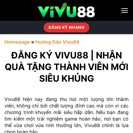
Bỏ
qua
nội
dung
ĐĂNG KÝ NHANH
Homepage
»
Hướng Dẫn Vivu88
ĐĂNG KÝ VIVU88 | NHẬN
QUÀ TẶNG THÀNH VIÊN MỚI
SIÊU KHỦNG
Vivu88 hiện nay đang thu hút một lượng lớn thành
viên, không chỉ bởi chất lượng đỉnh cao mà còn vì các
chương trình khuyến mãi siêu hấp dẫn. Nếu bạn đang
tìm kiếm một trải nghiệm game hoàn hảo, nơi bạn có
thể vừa chơi vừa rinh thưởng lớn, Vivu88 chính là lựa
chọn hoàn hảo.