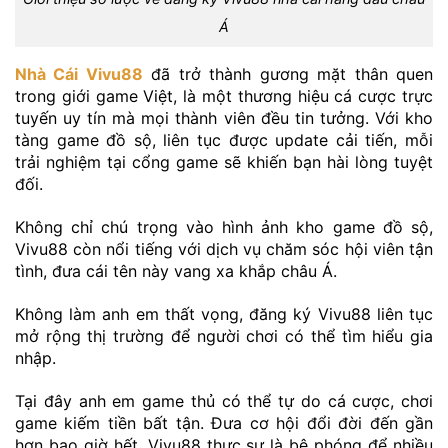
Á
Nhà Cái Vivu88
đã trở thành gương mặt thân quen
trong giới game Việt, là một thương hiệu cá cược trực
tuyến uy tín mà mọi thành viên đều tin tưởng. Với kho
tàng game đồ sộ, liên tục được update cải tiến, mỗi
trải nghiệm tại cổng game sẽ khiến bạn hài lòng tuyệt
đối.
Không chỉ chú trọng vào hình ảnh kho game đồ sộ,
Vivu88 còn nổi tiếng với dịch vụ chăm sóc hội viên tận
tình, đưa cái tên này vang xa khắp châu Á.
Không làm anh em thất vọng, đăng ký Vivu88 liên tục
mở rộng thị trường để người chơi có thể tìm hiểu gia
nhập.
Tại đây anh em game thủ có thể tự do cá cược, chơi
game kiếm tiền bất tận. Đưa cơ hội đổi đời đến gần
hơn bao giờ hết, Vivu88 thực sự là bệ phóng để nhiều