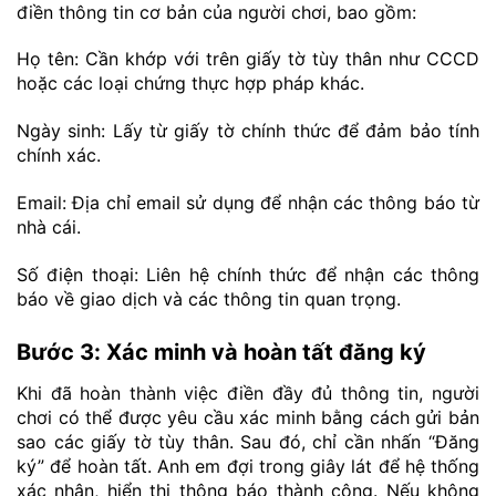
điền thông tin cơ bản của người chơi, bao gồm:
Họ tên: Cần khớp với trên giấy tờ tùy thân như CCCD
hoặc các loại chứng thực hợp pháp khác.
Ngày sinh: Lấy từ giấy tờ chính thức để đảm bảo tính
chính xác.
Email: Địa chỉ email sử dụng để nhận các thông báo từ
nhà cái.
Số điện thoại: Liên hệ chính thức để nhận các thông
báo về giao dịch và các thông tin quan trọng.
Bước 3: Xác minh và hoàn tất đăng ký
Khi đã hoàn thành việc điền đầy đủ thông tin, người
chơi có thể được yêu cầu xác minh bằng cách gửi bản
sao các giấy tờ tùy thân. Sau đó, chỉ cần nhấn “Đăng
ký” để hoàn tất. Anh em đợi trong giây lát để hệ thống
xác nhận, hiển thị thông báo thành công. Nếu không