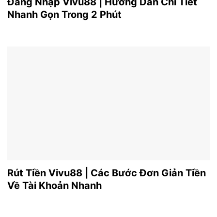
Đăng Nhập Vivu88 | Hướng Dẫn Chi Tiết
Nhanh Gọn Trong 2 Phút
Rút Tiền Vivu88 | Các Bước Đơn Giản Tiền
Về Tài Khoản Nhanh