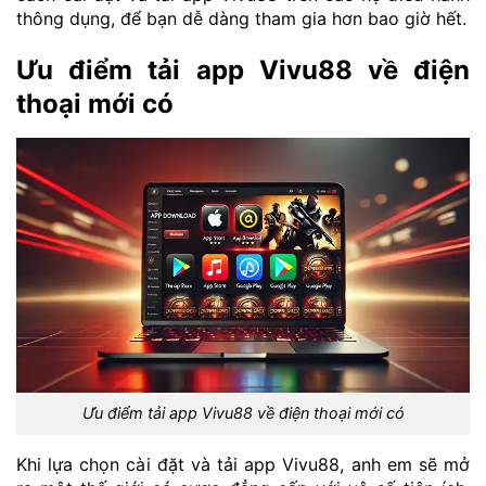
thông dụng, để bạn dễ dàng tham gia hơn bao giờ hết.
Ưu điểm tải app Vivu88 về điện
thoại mới có
Ưu điểm tải app Vivu88 về điện thoại mới có
Khi lựa chọn cài đặt và tải app Vivu88, anh em sẽ mở