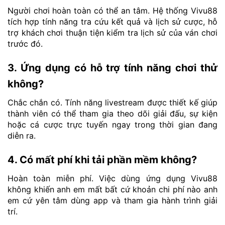
Người chơi hoàn toàn có thể an tâm. Hệ thống Vivu88
tích hợp tính năng tra cứu kết quả và lịch sử cược, hỗ
trợ khách chơi thuận tiện kiểm tra lịch sử của ván chơi
trước đó.
3. Ứng dụng có hỗ trợ tính năng chơi thử
không?
Chắc chắn có. Tính năng livestream được thiết kế giúp
thành viên có thể tham gia theo dõi giải đấu, sự kiện
hoặc cá cược trực tuyến ngay trong thời gian đang
diễn ra.
4. Có mất phí khi tải phần mềm không?
Hoàn toàn miễn phí. Việc dùng ứng dụng Vivu88
không khiến anh em mất bất cứ khoản chi phí nào anh
em cứ yên tâm dùng app và tham gia hành trình giải
trí.