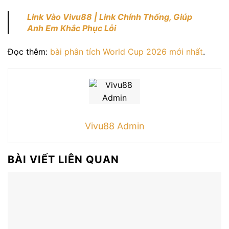
Link Vào Vivu88 | Link Chính Thống, Giúp
Anh Em Khắc Phục Lỗi
Đọc thêm:
bài phân tích World Cup 2026 mới nhất
.
Vivu88 Admin
BÀI VIẾT LIÊN QUAN