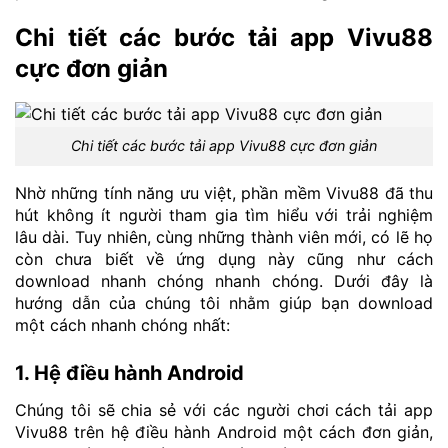
Chi tiết các bước tải app Vivu88
cực đơn giản
Chi tiết các bước tải app Vivu88 cực đơn giản
Nhờ những tính năng ưu việt, phần mềm Vivu88 đã thu
hút không ít người tham gia tìm hiểu với trải nghiệm
lâu dài. Tuy nhiên, cùng những thành viên mới, có lẽ họ
còn chưa biết về ứng dụng này cũng như cách
download nhanh chóng nhanh chóng. Dưới đây là
hướng dẫn của chúng tôi nhằm giúp bạn download
một cách nhanh chóng nhất:
1. Hệ điều hành Android
Chúng tôi sẽ chia sẻ với các người chơi cách tải app
Vivu88 trên hệ điều hành Android một cách đơn giản,