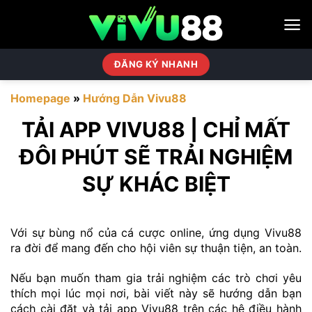
Bỏ
qua
nội
dung
ĐĂNG KÝ NHANH
Homepage
»
Hướng Dẫn Vivu88
TẢI APP VIVU88 | CHỈ MẤT
ĐÔI PHÚT SẼ TRẢI NGHIỆM
SỰ KHÁC BIỆT
Với sự bùng nổ của cá cược online, ứng dụng Vivu88
ra đời để mang đến cho hội viên sự thuận tiện, an toàn.
Nếu bạn muốn tham gia trải nghiệm các trò chơi yêu
thích mọi lúc mọi nơi, bài viết này sẽ hướng dẫn bạn
cách cài đặt và tải app Vivu88 trên các hệ điều hành