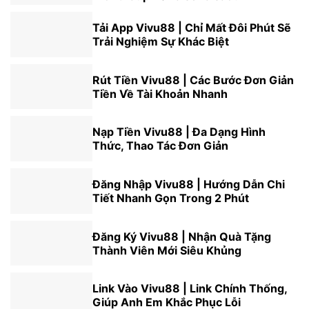
Tải App Vivu88 | Chỉ Mất Đôi Phút Sẽ
Trải Nghiệm Sự Khác Biệt
Rút Tiền Vivu88 | Các Bước Đơn Giản
Tiền Về Tài Khoản Nhanh
Nạp Tiền Vivu88 | Đa Dạng Hình
Thức, Thao Tác Đơn Giản
Đăng Nhập Vivu88 | Hướng Dẫn Chi
Tiết Nhanh Gọn Trong 2 Phút
Đăng Ký Vivu88 | Nhận Quà Tặng
Thành Viên Mới Siêu Khủng
Link Vào Vivu88 | Link Chính Thống,
Giúp Anh Em Khắc Phục Lỗi