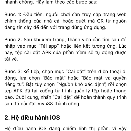
nhanh chóng. Hãy làm theo các bước sau:
Bước 1: Đầu tiên, người chơi cần truy cập trang web
chính thống của nhà cái hoặc quét mã QR từ nguồn
đáng tin cậy để đến với trang dùng ứng dụng.
Bước 2: Sau khi xem trang, thành viên cần tìm sau đó
nhấp vào mục “Tải app” hoặc liên kết tương ứng. Lúc
này, tệp cài đặt APK của phần mềm sẽ tự động được
tải về.
Bước 3: Kế tiếp, chọn mục “Cài đặt” trên điện thoại di
động, lựa chọn “Bảo mật” hoặc “Bảo mật và quyền
riêng tư”. Bật tùy chọn “Nguồn khó xác định”, rồi chọn
tệp APK đã tải xuống từ trình quản lý tệp hoặc thông
báo. Cuối cùng, nhấn “Cài đặt” để hoàn thành quy trình
sau đó cài đặt Vivu88 thành công.
2. Hệ điều hành iOS
Hệ điều hành iOS đang chiếm lĩnh thị phần, vì vậy