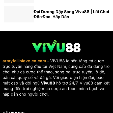
Đại Dương Dậy Sóng Vivu88 | Lối Chơi
Độc Đáo, Hấp Dẫn
armyfallinlove.co.com
-
VIVU88 là nền tảng cá cược
trực tuyến hàng đầu tại Việt Nam, cung cấp đa dạng trò
chơi như cá cược thể thao, sòng bài trực tuyến, lô đề,
bắn cá, quay số và đá gà. Với giao diện hiện đại, bảo
mật cao và đội ngũ
Vivu88
hỗ trợ 24/7, Vivu88 cam kết
mang đến trải nghiệm cá cược an toàn, minh bạch và
hấp dẫn cho người chơi.