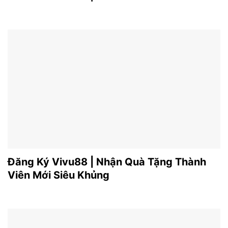
Đăng Ký Vivu88 | Nhận Quà Tặng Thành
Viên Mới Siêu Khủng