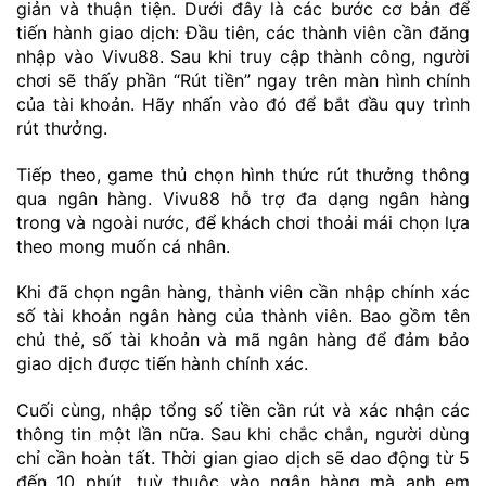
giản và thuận tiện. Dưới đây là các bước cơ bản để
tiến hành giao dịch: Đầu tiên, các thành viên cần đăng
nhập vào Vivu88. Sau khi truy cập thành công, người
chơi sẽ thấy phần “Rút tiền” ngay trên màn hình chính
của tài khoản. Hãy nhấn vào đó để bắt đầu quy trình
rút thưởng.
Tiếp theo, game thủ chọn hình thức rút thưởng thông
qua ngân hàng. Vivu88 hỗ trợ đa dạng ngân hàng
trong và ngoài nước, để khách chơi thoải mái chọn lựa
theo mong muốn cá nhân.
Khi đã chọn ngân hàng, thành viên cần nhập chính xác
số tài khoản ngân hàng của thành viên. Bao gồm tên
chủ thẻ, số tài khoản và mã ngân hàng để đảm bảo
giao dịch được tiến hành chính xác.
Cuối cùng, nhập tổng số tiền cần rút và xác nhận các
thông tin một lần nữa. Sau khi chắc chắn, người dùng
chỉ cần hoàn tất. Thời gian giao dịch sẽ dao động từ 5
đến 10 phút, tuỳ thuộc vào ngân hàng mà anh em