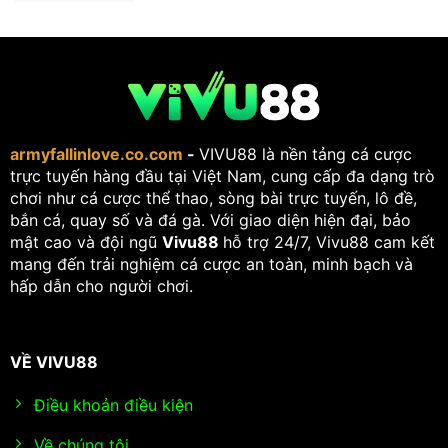
armyfallinlove.co.com
-
VIVU88 là nền tảng cá cược
trực tuyến hàng đầu tại Việt Nam, cung cấp đa dạng trò
chơi như cá cược thể thao, sòng bài trực tuyến, lô đề,
bắn cá, quay số và đá gà. Với giao diện hiện đại, bảo
mật cao và đội ngũ
Vivu88
hỗ trợ 24/7, Vivu88 cam kết
mang đến trải nghiệm cá cược an toàn, minh bạch và
hấp dẫn cho người chơi.
VỀ VIVU88
Điều khoản điều kiện
Về chúng tôi