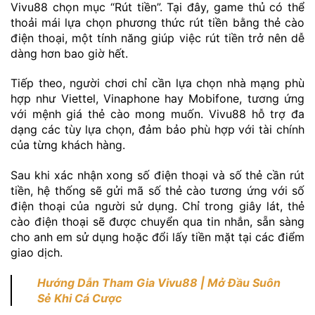
Vivu88 chọn mục “Rút tiền”. Tại đây, game thủ có thể
thoải mái lựa chọn phương thức rút tiền bằng thẻ cào
điện thoại, một tính năng giúp việc rút tiền trở nên dễ
dàng hơn bao giờ hết.
Tiếp theo, người chơi chỉ cần lựa chọn nhà mạng phù
hợp như Viettel, Vinaphone hay Mobifone, tương ứng
với mệnh giá thẻ cào mong muốn. Vivu88 hỗ trợ đa
dạng các tùy lựa chọn, đảm bảo phù hợp với tài chính
của từng khách hàng.
Sau khi xác nhận xong số điện thoại và số thẻ cần rút
tiền, hệ thống sẽ gửi mã số thẻ cào tương ứng với số
điện thoại của người sử dụng. Chỉ trong giây lát, thẻ
cào điện thoại sẽ được chuyển qua tin nhắn, sẵn sàng
cho anh em sử dụng hoặc đổi lấy tiền mặt tại các điểm
giao dịch.
Hướng Dẫn Tham Gia Vivu88 | Mở Đầu Suôn
Sẻ Khi Cá Cược