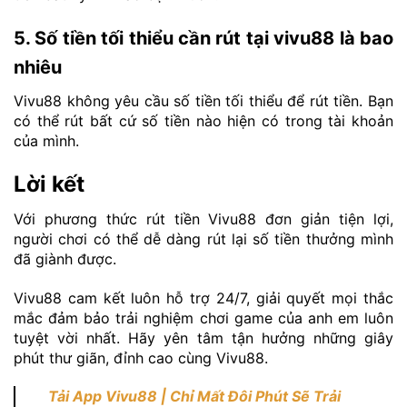
5. Số tiền tối thiểu cần rút tại vivu88 là bao
nhiêu
Vivu88 không yêu cầu số tiền tối thiểu để rút tiền. Bạn
có thể rút bất cứ số tiền nào hiện có trong tài khoản
của mình.
Lời kết
Với phương thức rút tiền Vivu88 đơn giản tiện lợi,
người chơi có thể dễ dàng rút lại số tiền thưởng mình
đã giành được.
Vivu88 cam kết luôn hỗ trợ 24/7, giải quyết mọi thắc
mắc đảm bảo trải nghiệm chơi game của anh em luôn
tuyệt vời nhất. Hãy yên tâm tận hưởng những giây
phút thư giãn, đỉnh cao cùng Vivu88.
Tải App Vivu88 | Chỉ Mất Đôi Phút Sẽ Trải