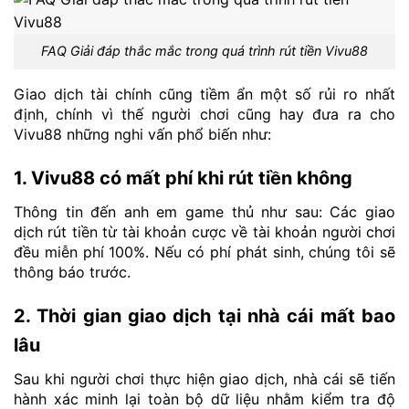
FAQ Giải đáp thắc mắc trong quá trình rút tiền Vivu88
Giao dịch tài chính cũng tiềm ẩn một số rủi ro nhất
định, chính vì thế người chơi cũng hay đưa ra cho
Vivu88 những nghi vấn phổ biến như:
1. Vivu88 có mất phí khi rút tiền không
Thông tin đến anh em game thủ như sau: Các giao
dịch rút tiền từ tài khoản cược về tài khoản người chơi
đều miễn phí 100%. Nếu có phí phát sinh, chúng tôi sẽ
thông báo trước.
2. Thời gian giao dịch tại nhà cái mất bao
lâu
Sau khi người chơi thực hiện giao dịch, nhà cái sẽ tiến
hành xác minh lại toàn bộ dữ liệu nhằm kiểm tra độ