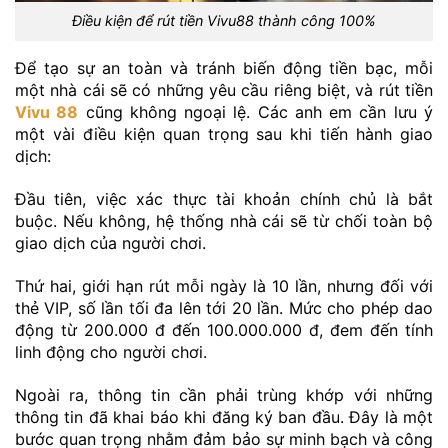
Điều kiện để rút tiền Vivu88 thành công 100%
Để tạo sự an toàn và tránh biến động tiền bạc, mỗi
một nhà cái sẽ có những yêu cầu riêng biệt, và rút tiền
Vivu 88
cũng không ngoại lệ. Các anh em cần lưu ý
một vài điều kiện quan trọng sau khi tiến hành giao
dịch:
Đầu tiên, việc xác thực tài khoản chính chủ là bắt
buộc. Nếu không, hệ thống nhà cái sẽ từ chối toàn bộ
giao dịch của người chơi.
Thứ hai, giới hạn rút mỗi ngày là 10 lần, nhưng đối với
thẻ VIP, số lần tối đa lên tới 20 lần. Mức cho phép dao
động từ 200.000 đ đến 100.000.000 đ, đem đến tính
linh động cho người chơi.
Ngoài ra, thông tin cần phải trùng khớp với những
thông tin đã khai báo khi đăng ký ban đầu. Đây là một
bước quan trọng nhằm đảm bảo sự minh bạch và công