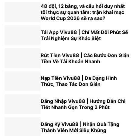
48 đội, 12 bảng, và câu hỏi duy nhất
tôi thực sự quan tâm: trận khai mạc
World Cup 2026 sẽ ra sao?
Tải App Vivu88 | Chỉ Mất Đôi Phút Sẽ
Trải Nghiệm Sự Khác Biệt
Rút Tiền Vivu88 | Các Bước Đơn Giản
Tiền Về Tài Khoản Nhanh
Nạp Tiền Vivu88 | Đa Dạng Hình
Thức, Thao Tác Đơn Giản
Đăng Nhập Vivu88 | Hướng Dẫn Chi
Tiết Nhanh Gọn Trong 2 Phút
Đăng Ký Vivu88 | Nhận Quà Tặng
Thành Viên Mới Siêu Khủng