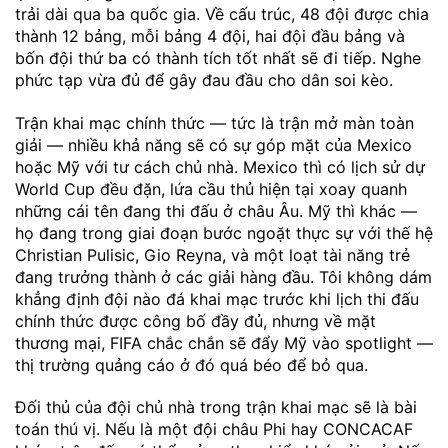
trải dài qua ba quốc gia. Về cấu trúc, 48 đội được chia
thành 12 bảng, mỗi bảng 4 đội, hai đội đầu bảng và
bốn đội thứ ba có thành tích tốt nhất sẽ đi tiếp. Nghe
phức tạp vừa đủ để gây đau đầu cho dân soi kèo.
Trận khai mạc chính thức — tức là trận mở màn toàn
giải — nhiều khả năng sẽ có sự góp mặt của Mexico
hoặc Mỹ với tư cách chủ nhà. Mexico thì có lịch sử dự
World Cup đều đặn, lứa cầu thủ hiện tại xoay quanh
những cái tên đang thi đấu ở châu Âu. Mỹ thì khác —
họ đang trong giai đoạn bước ngoặt thực sự với thế hệ
Christian Pulisic, Gio Reyna, và một loạt tài năng trẻ
đang trưởng thành ở các giải hàng đầu. Tôi không dám
khẳng định đội nào đá khai mạc trước khi lịch thi đấu
chính thức được công bố đầy đủ, nhưng về mặt
thương mại, FIFA chắc chắn sẽ đẩy Mỹ vào spotlight —
thị trường quảng cáo ở đó quá béo để bỏ qua.
Đối thủ của đội chủ nhà trong trận khai mạc sẽ là bài
toán thú vị. Nếu là một đội châu Phi hay CONCACAF