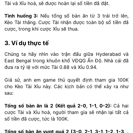
Tài và Xỉu hoà, sẽ được hoàn lại số tiền đã đặt.
Tình huống 3:
Nếu tổng số bàn ăn từ 3 trái trở lên,
Kèo Tài thắng. Cược Tài nhận được toàn bộ số tiền đã
cược, trong khi cược Xỉu sẽ thua.
3. Ví dụ thực tế
Chúng ta hãy nhìn vào trận đấu giữa Hyderabad và
East Bengal trong khuôn khổ VĐQG Ấn Độ. Nhà cái đã
đưa ra tỷ lệ với mức Tài 0.88 và Xỉu 0.94.
Giả sử, anh em game thủ quyết định tham gia 100K
cho Kèo Tài Xỉu này. Các kịch bản có thể xảy ra như
sau:
Tổng số bàn ăn là 2 (Kết quả 2-0, 1-1, 0-2):
Cả hai
cược Tài và Xỉu hoà, người tham gia sẽ nhận lại tất cả
số tiền đã cược, tức là 100K.
Tổng số bàn ăn vượt quá 2 (3-0, 2-1, 3-1, 1-2, 1-3, .