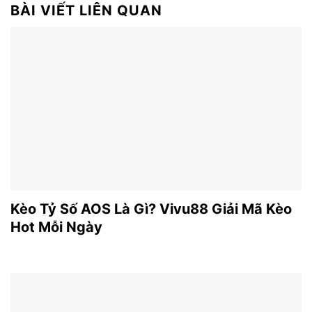
BÀI VIẾT LIÊN QUAN
Kèo Tỷ Số AOS Là Gì? Vivu88 Giải Mã Kèo
Hot Mỗi Ngày