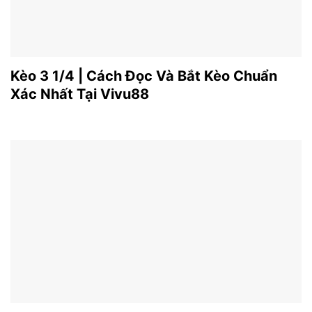
Kèo 3 1/4 | Cách Đọc Và Bắt Kèo Chuẩn
Xác Nhất Tại Vivu88