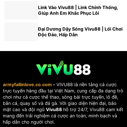
Link Vào Vivu88 | Link Chính Thống,
Giúp Anh Em Khắc Phục Lỗi
Đại Dương Dậy Sóng Vivu88 | Lối Chơi
Độc Đáo, Hấp Dẫn
armyfallinlove.co.com
-
VIVU88 là nền tảng cá cược
trực tuyến hàng đầu tại Việt Nam, cung cấp đa dạng trò
chơi như cá cược thể thao, sòng bài trực tuyến, lô đề,
bắn cá, quay số và đá gà. Với giao diện hiện đại, bảo
mật cao và đội ngũ
Vivu88
hỗ trợ 24/7, Vivu88 cam kết
mang đến trải nghiệm cá cược an toàn, minh bạch và
hấp dẫn cho người chơi.