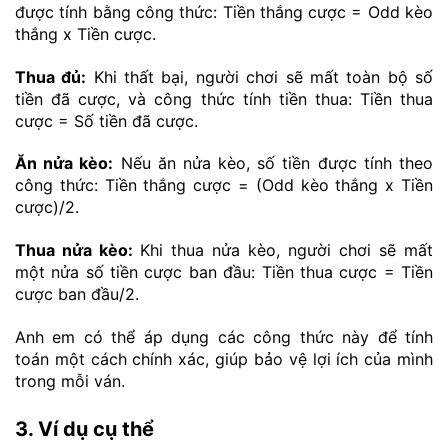
được tính bằng công thức: Tiền thắng cược = Odd kèo
thắng x Tiền cược.
Thua đủ:
Khi thất bại, người chơi sẽ mất toàn bộ số
tiền đã cược, và công thức tính tiền thua: Tiền thua
cược = Số tiền đã cược.
Ăn nửa kèo:
Nếu ăn nửa kèo, số tiền được tính theo
công thức: Tiền thắng cược = (Odd kèo thắng x Tiền
cược)/2.
Thua nửa kèo:
Khi thua nửa kèo, người chơi sẽ mất
một nửa số tiền cược ban đầu: Tiền thua cược = Tiền
cược ban đầu/2.
Anh em có thể áp dụng các công thức này để tính
toán một cách chính xác, giúp bảo vệ lợi ích của mình
trong mỗi ván.
3. Ví dụ cụ thể