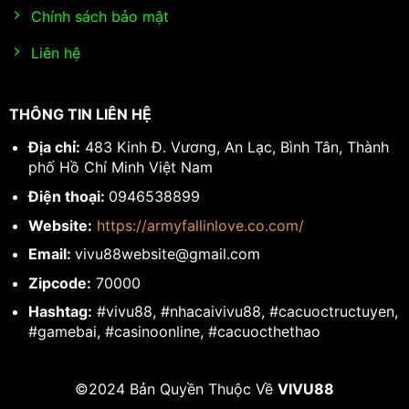
Chính sách bảo mật
Liên hệ
THÔNG TIN LIÊN HỆ
Địa chỉ:
483 Kinh Đ. Vương, An Lạc, Bình Tân, Thành
phố Hồ Chí Minh Việt Nam
Điện thoại:
0946538899
Website:
https://armyfallinlove.co.com/
Email:
vivu88website@gmail.com
Zipcode:
70000
Hashtag:
#vivu88, #nhacaivivu88, #cacuoctructuyen,
#gamebai, #casinoonline, #cacuocthethao
©2024 Bản Quyền Thuộc Về
VIVU88