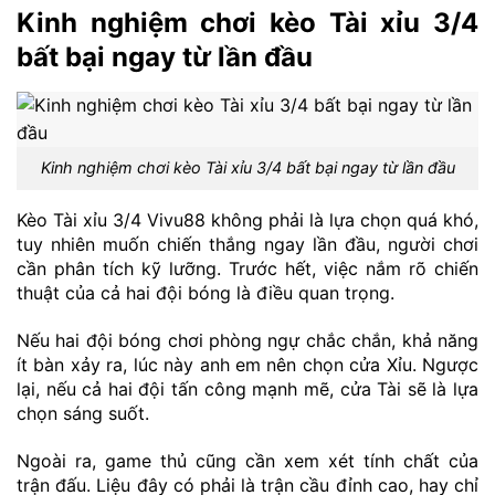
Kinh nghiệm chơi kèo Tài xỉu 3/4
bất bại ngay từ lần đầu
Kinh nghiệm chơi kèo Tài xỉu 3/4 bất bại ngay từ lần đầu
Kèo Tài xỉu 3/4 Vivu88 không phải là lựa chọn quá khó,
tuy nhiên muốn chiến thắng ngay lần đầu, người chơi
cần phân tích kỹ lưỡng. Trước hết, việc nắm rõ chiến
thuật của cả hai đội bóng là điều quan trọng.
Nếu hai đội bóng chơi phòng ngự chắc chắn, khả năng
ít bàn xảy ra, lúc này anh em nên chọn cửa Xỉu. Ngược
lại, nếu cả hai đội tấn công mạnh mẽ, cửa Tài sẽ là lựa
chọn sáng suốt.
Ngoài ra, game thủ cũng cần xem xét tính chất của
trận đấu. Liệu đây có phải là trận cầu đỉnh cao, hay chỉ