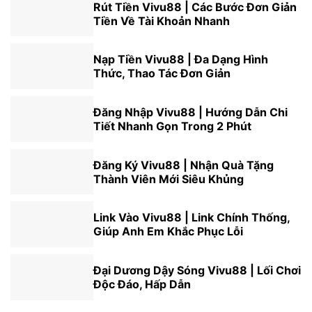
Rút Tiền Vivu88 | Các Bước Đơn Giản
Tiền Về Tài Khoản Nhanh
Nạp Tiền Vivu88 | Đa Dạng Hình
Thức, Thao Tác Đơn Giản
Đăng Nhập Vivu88 | Hướng Dẫn Chi
Tiết Nhanh Gọn Trong 2 Phút
Đăng Ký Vivu88 | Nhận Quà Tặng
Thành Viên Mới Siêu Khủng
Link Vào Vivu88 | Link Chính Thống,
Giúp Anh Em Khắc Phục Lỗi
Đại Dương Dậy Sóng Vivu88 | Lối Chơi
Độc Đáo, Hấp Dẫn