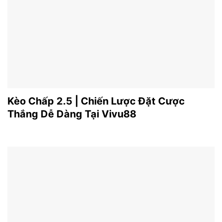
Kèo Chấp 2.5 | Chiến Lược Đặt Cược
Thắng Dễ Dàng Tại Vivu88