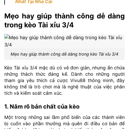
Nhất Tại Nhà Cái
Mẹo hay giúp thành công dễ dàng
trong kèo Tài xỉu 3/4
Mẹo hay giúp thành công dễ dàng trong kèo Tài xỉu 3/4
Kèo Tài xỉu 3/4 mặc dù có vẻ đơn giản, nhưng ẩn chứa
những thách thức đáng kể. Dành cho những người
tham gia yêu thích cá cược Vivu88 thông minh, đây
không thể là trò chơi mà là nghệ thuật của việc phân
tích và kiểm soát cảm xúc.
1. Nắm rõ bản chất của kèo
Một trong những sai lầm phổ biến của các thành viên
bị cuốn vào phần thưởng mà quên đi điều cơ bản để