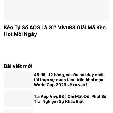
Kèo Tỷ Số AOS Là Gì? Vivu88 Giải Mã Kèo
Hot Mỗi Ngày
Bài viết mới
48 đội, 12 bảng, và câu hỏi duy nhất
tôi thực sự quan tâm: trận khai mạc
World Cup 2026 sẽ ra sao?
Tải App Vivu88 | Chỉ Mất Đôi Phút Sẽ
Trải Nghiệm Sự Khác Biệt